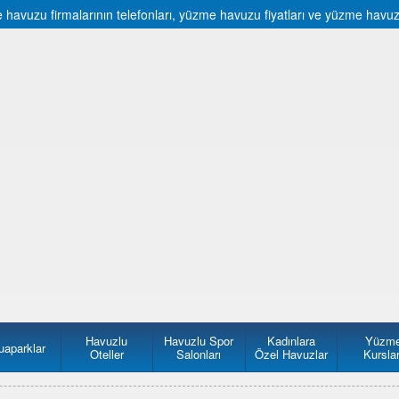
vuzu firmalarının telefonları, yüzme havuzu fiyatları ve yüzme havuzu f
Havuzlu
Havuzlu Spor
Kadınlara
Yüzm
uaparklar
Oteller
Salonları
Özel Havuzlar
Kurslar