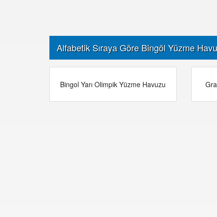
Alfabetik Sıraya Göre Bingöl Yüzme Havu
Bingol Yarı Olimpik Yüzme Havuzu
Gra