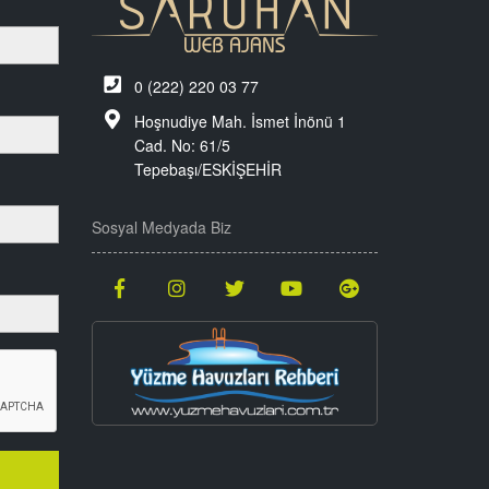
0 (222) 220 03 77
Hoşnudiye Mah. İsmet İnönü 1
Cad. No: 61/5
Tepebaşı/ESKİŞEHİR
Sosyal Medyada Biz